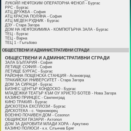
ЛУКОЙЛ НЕФТОХИМ ОПЕРАТОРНА ФЕНОЛ - Бургас
PPC - Бургас
АТЦ ДРУЖБА - София
АТЦ КРАСНА ПОЛЯНА - София
АТЦ МЕДЕН РУДНИК - Бургас
ДЗУ - Стара Загора
ДОМ НА НЕФТОХИМИКА - КОМПЮТЪРНА ЗАЛА - Бургас
ТЕЦ - Бургас
ТЕЦ - Варна
ТЕЦ 1 - Гълъбово
ОБЩЕСТВЕНИ И АДМИНИСТРАТИВНИ СГРАДИ
ОБЩЕСТВЕНИ И АДМИНИСТРАТИВНИ СГРАДИ
ЗАЛА БЪЛГАРИЯ - София
ЛЕТИЩЕ СОФИЯ - София
ЛЕТИЩЕ БУРГАС - Бургас
РАЙОННА ПОЩЕНСКА СТАНЦИЯ - Асеновград
ТРАКИЙСКИ УНИВЕРСИТЕТ - Стара Загора
ДОМ ЗА СИРАЦИ - Бургас
БИЗНЕС ЦЕНТЪР КОНДОСКО - Бургас
МЛАДЕЖКИ ТЕАТЪР КЪМ ОУ ХРИСТО БОТЕВ - Нова Загора
КАЗИНО ПРИНЦЕС - Свиленград
КИНО ТРАКИЯ - Бургас
ДИСКОТЕКА ЕКСПЛОЗИ - Бургас
ДИСКОТЕКА - с. Черноморец
ВОЕННО ПОЧИВЕН ДОМ - Созопол
ОБЩИНСКИ ПАЗАРИ - Ахтопол
ДОМ ЗА ДАРОВИТИ МЛАДИ ХОРА - Аркутино
КАЗИНО ПОЛЮСИ - к.к. Слънчев Бряг