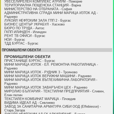
УВЕСЕЛИРЕЛЕН КОМПЛЕКС АТРИУМ - Поморие
ТЕРИТОРИАЛНА ПОЩЕНСКА СТАНЦИЯ - Варна
МИНИСТЕРСТВО НА ОТБРАНАТА - София
АДМИНИСТРАТИВНА СГРАДА МИНИ МАРИЦА ИЗТОК АД -
Раднево
ЛУКОЙЛ НЕФТОХИМ ЗАЛА ГПП 2 - Бургас
БИЗНЕС ЦЕНТЪР УКРАБУЛ - Хасково
БЮРО ПО ТРУДА - Аитос
ГКПП ИЛИНДЕН - Илинден
РЕНТ ТВ ОФИСИ - Бургас
НОИ - Бургас
ТДД БУРГАС - Бургас
ПРОМИШЛЕНИ ОБЕКТИ
ПРОМИШЛЕНИ ОБЕКТИ
ПРИСТАНИЩЕ БУРГАС - Бургас
МИНИ МАРИЦА ИЗТОК - ЕЛ. РЕМОНТНА РАБОТИЛНИЦА -
Раднево
МИНИ МАРИЦА ИЗТОК - РУДНИК 3 - Трояново
МИНИ МАРИЦА ИЗТОК ВЕРИЖНИ МАШИНИ - Раднево
МИНИ МАРИЦА ИЗТОК ВЪГЛЕХИМИЧНА ЛАБОРАТОРИЯ -
Раднево
МИНИ МАРИЦА ИЗТОК ЗАВАРЪЧЕН ЦЕХ - Раднево
МИРОЛИО БЪЛГАРИЯ - ТЕКСТИЛНИ ПРЕДПРИЯТИЯ - Сливен,
Елин пелин
ТЕКСТИЛЕН КОМБИНАТ МАРИЦА - Пловдив
ВИДИМА ИДЕАЛ АД - Севлиево
ЗАВОД ЗА САНИТАРНА АРМАТУРА СИБИ ООД (Effebiesse) -
Стара Загора