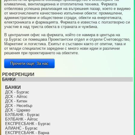
климатична, вентилационна и отоплителна техника. Фирмата
отбелязва успешна реализация на вътрешния пазар, което е видимо
от многочислените качественно изпълнени обекти: промишлени,
административни и обществени сгради, обекти на енергетиката,
електрониката и фармацията. Фирмата e известна с ползотворно си
участие в над триста обекта в страната и чужбина.
В централния офис на фирмата, който се намира в центъра на
гр.Бургас се помещава Проектантски отдел и отдели Счетоводство,
Маркетинг и логистика. Екипът е съставен както от опитни, така и
от млади специалисти заредени с много нови идеи и различни
решения при проектирането на обектите.
Прочети още: За нас
РЕФЕРЕНЦИИ
БАНКИ
БАНКИ
ДСК - Бургас
ДСК - Айтос
ДСК - Китен
ДСК - Несебър
ДСК - Царево
БУЛБАНК - Бургас
БУЛБАНК - Айтос
ЕКСПРЕСБАНК - Бургас
АЛИАНС - Бургас
ЕКСПРЕСБАНК - Варна