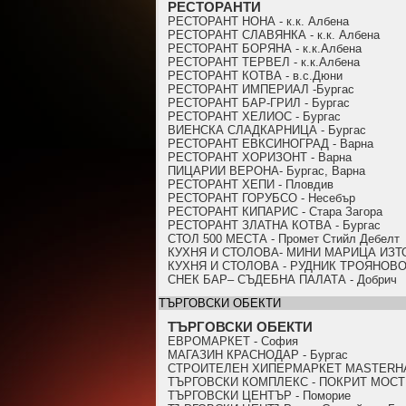
РЕСТОРАНТИ
РЕСТОРАНТ НОНА - к.к. Албена
РЕСТОРАНТ СЛАВЯНКА - к.к. Албена
РЕСТОРАНТ БОРЯНА - к.к.Албена
РЕСТОРАНТ ТЕРВЕЛ - к.к.Албена
РЕСТОРАНТ КОТВА - в.с.Дюни
РЕСТОРАНТ ИМПЕРИАЛ -Бургас
РЕСТОРАНТ БАР-ГРИЛ - Бургас
РЕСТОРАНТ ХЕЛИОС - Бургас
ВИЕНСКА СЛАДКАРНИЦА - Бургас
РЕСТОРАНТ ЕВКСИНОГРАД - Варна
РЕСТОРАНТ ХОРИЗОНТ - Варна
ПИЦАРИИ ВЕРОНА- Бургас, Варна
РЕСТОРАНТ ХЕПИ - Пловдив
РЕСТОРАНТ ГОРУБСО - Несебър
РЕСТОРАНТ КИПАРИС - Стара Загора
РЕСТОРАНТ ЗЛАТНА КОТВА - Бургас
СТОЛ 500 МЕСТА - Промет Стийл Дебелт
КУХНЯ И СТОЛОВА- МИНИ МАРИЦА ИЗТОК
КУХНЯ И СТОЛОВА - РУДНИК ТРОЯНОВО 
СНЕК БАР– СЪДЕБНА ПАЛАТА - Добрич
ТЪРГОВСКИ ОБЕКТИ
ТЪРГОВСКИ ОБЕКТИ
ЕВРОМАРКЕТ - София
МАГАЗИН КРАСНОДАР - Бургас
СТРОИТЕЛЕН ХИПЕРМАРКЕТ MASTERHAU
ТЪРГОВСКИ КОМПЛЕКС - ПОКРИТ МОСТ 
ТЪРГОВСКИ ЦЕНТЪР - Поморие