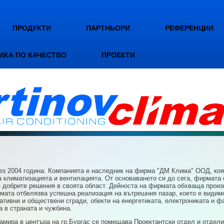
ПРОДУКТИ
ПАРТНЬОРИ
РЕФЕРЕНЦИИ
ИКА ПО КАЧЕСТВО
ПРОЕКТИ
004 година. Компанията е наследник на фирма "ДМ Клима" ООД, която 
а климатизацията и вентилацията. От основаването си до сега, фирмата 
 добрите решения в своята област. Дейноста на фирмата обхваща произ
мата отбелязва успешна реализация на вътрешния пазар, което е видим
тивни и обществени сгради, обекти на енергетиката, електрониката и ф
а в страната и чужбина.
амира в центъра на гр.Бургас се помещава Проектантски отдел и отдели