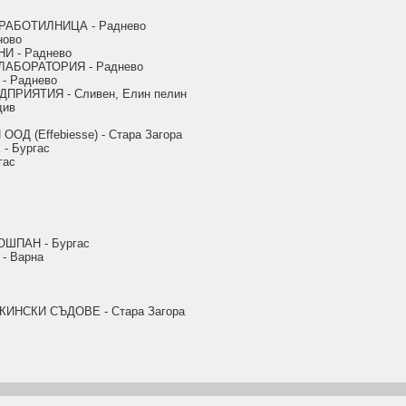
РАБОТИЛНИЦА - Раднево
ново
 - Раднево
АБОРАТОРИЯ - Раднево
 Раднево
РИЯТИЯ - Сливен, Елин пелин
див
 (Effebiesse) - Стара Загора
- Бургас
гас
ШПАН - Бургас
- Варна
НСКИ СЪДОВЕ - Стара Загора