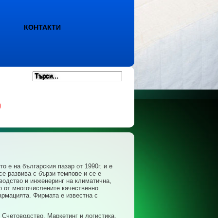
КОНТАКТИ
е на българския пазар от 1990г. и е
се развива с бързи темпове и се е
водство и инженеринг на климатична,
о от многочислените качественно
армацията. Фирмата e известна с
 Счетоводство, Маркетинг и логистика.