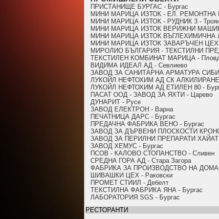
ПРИСТАНИЩЕ БУРГАС - Бургас
МИНИ МАРИЦА ИЗТОК - ЕЛ. РЕМОНТНА 
МИНИ МАРИЦА ИЗТОК - РУДНИК 3 - Троя
МИНИ МАРИЦА ИЗТОК ВЕРИЖНИ МАШИНИ
МИНИ МАРИЦА ИЗТОК ВЪГЛЕХИМИЧНА Л
МИНИ МАРИЦА ИЗТОК ЗАВАРЪЧЕН ЦЕХ -
МИРОЛИО БЪЛГАРИЯ - ТЕКСТИЛНИ ПРЕДП
ТЕКСТИЛЕН КОМБИНАТ МАРИЦА - Плов
ВИДИМА ИДЕАЛ АД - Севлиево
ЗАВОД ЗА САНИТАРНА АРМАТУРА СИБИ ООД
ЛУКОЙЛ НЕФТОХИМ АД СК АЛКИЛИРАНЕ 
ЛУКОЙЛ НЕФТОХИМ АД ЕТИЛЕН 80 - Бур
ПАСАТ ООД - ЗАВОД ЗА ЯХТИ - Царево
ДУНАРИТ - Русе
ЗАВОД ЕЛЕКТРОН - Варна
ПЕЧАТНИЦА ДАРС - Бургас
ПРЕДАЧНА ФАБРИКА ВЕНО - Бургас
ЗАВОД ЗА ДЪРВЕНИ ПЛОСКОСТИ КРОНО
ЗАВОД ЗА ПЕРИЛНИ ПРЕПАРАТИ ХАЙАТ 
ЗАВОД ХЕМУС - Бургас
ПСОВ - КАЛОВО СТОПАНСТВО - Сливен
СРЕДНА ГОРА АД - Стара Загора
ФАБРИКА ЗА ПРОИЗВОДСТВО НА ДОМАКИ
ШИВАШКИ ЦЕХ - Раковски
ПРОМЕТ СТИИЛ - Дебелт
ТЕКСТИЛНА ФАБРИКА ЯНА - Бургас
ЛАБОРАТОРИЯ SGS - Бургас
РЕСТОРАНТИ