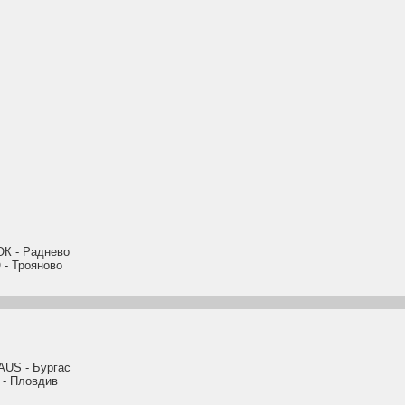
 - Раднево
- Трояново
S - Бургас
- Пловдив