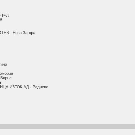
град
а
ЕВ - Нова Загора
ино
оморие
Варна
я
ЦА ИЗТОК АД - Раднево