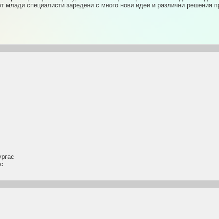
 от млади специалисти заредени с много нови идеи и различни решения п
ргас
с