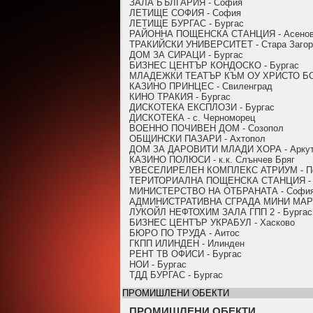
ЗАЛА БЪЛГАРИЯ - София
ЛЕТИЩЕ СОФИЯ - София
ЛЕТИЩЕ БУРГАС - Бургас
РАЙОННА ПОЩЕНСКА СТАНЦИЯ - Асенов
ТРАКИЙСКИ УНИВЕРСИТЕТ - Стара Загор
ДОМ ЗА СИРАЦИ - Бургас
БИЗНЕС ЦЕНТЪР КОНДОСКО - Бургас
МЛАДЕЖКИ ТЕАТЪР КЪМ ОУ ХРИСТО БОТ
КАЗИНО ПРИНЦЕС - Свиленград
КИНО ТРАКИЯ - Бургас
ДИСКОТЕКА ЕКСПЛОЗИ - Бургас
ДИСКОТЕКА - с. Черноморец
ВОЕННО ПОЧИВЕН ДОМ - Созопол
ОБЩИНСКИ ПАЗАРИ - Ахтопол
ДОМ ЗА ДАРОВИТИ МЛАДИ ХОРА - Аркут
КАЗИНО ПОЛЮСИ - к.к. Слънчев Бряг
УВЕСЕЛИРЕЛЕН КОМПЛЕКС АТРИУМ - П
ТЕРИТОРИАЛНА ПОЩЕНСКА СТАНЦИЯ - 
МИНИСТЕРСТВО НА ОТБРАНАТА - Софи
АДМИНИСТРАТИВНА СГРАДА МИНИ МАРИ
ЛУКОЙЛ НЕФТОХИМ ЗАЛА ГПП 2 - Бургас
БИЗНЕС ЦЕНТЪР УКРАБУЛ - Хасково
БЮРО ПО ТРУДА - Аитос
ГКПП ИЛИНДЕН - Илинден
РЕНТ ТВ ОФИСИ - Бургас
НОИ - Бургас
ТДД БУРГАС - Бургас
ПРОМИШЛЕНИ ОБЕКТИ
ПРОМИШЛЕНИ ОБЕКТИ