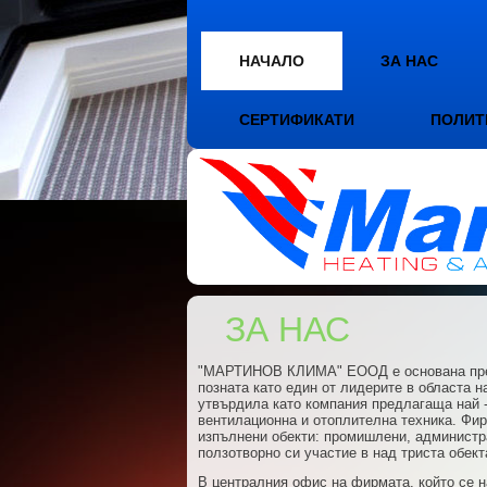
НАЧАЛО
ЗА НАС
СЕРТИФИКАТИ
ПОЛИТ
ЗА НАС
"МАРТИНОВ КЛИМА" ЕООД е основана през 2
позната като един от лидерите в областа н
утвърдила като компания предлагаща най -
вентилационна и отоплителна техника. Фир
изпълнени обекти: промишлени, администра
ползотворно си участие в над триста обект
В централния офис на фирмата, който се н