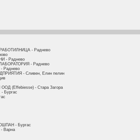
РАБОТИЛНИЦА - Раднево
ново
 - Раднево
АБОРАТОРИЯ - Раднево
 Раднево
РИЯТИЯ - Сливен, Елин пелин
див
 (Effebiesse) - Стара Загора
- Бургас
гас
ШПАН - Бургас
- Варна