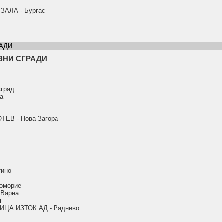
АЛА - Бургас
АДИ
ВНИ СГРАДИ
град
а
ЕВ - Нова Загора
ино
оморие
Варна
я
ЦА ИЗТОК АД - Раднево