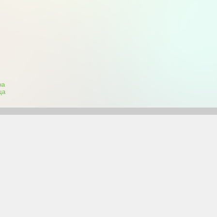
на
ща