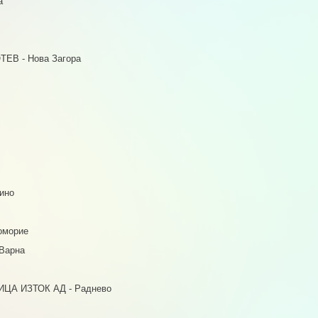
а
В - Нова Загора
ино
морие
Варна
А ИЗТОК АД - Раднево