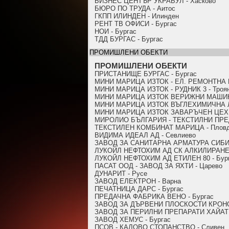
БИЗНЕС ЦЕНТЪР УКРАБУЛ - Хасково
БЮРО ПО ТРУДА - Аитос
ГКПП ИЛИНДЕН - Илинден
РЕНТ ТВ ОФИСИ - Бургас
НОИ - Бургас
ТДД БУРГАС - Бургас
ПРОМИШЛЕНИ ОБЕКТИ
ПРОМИШЛЕНИ ОБЕКТИ
ПРИСТАНИЩЕ БУРГАС - Бургас
МИНИ МАРИЦА ИЗТОК - ЕЛ. РЕМОНТНА 
МИНИ МАРИЦА ИЗТОК - РУДНИК 3 - Троя
МИНИ МАРИЦА ИЗТОК ВЕРИЖНИ МАШИНИ
МИНИ МАРИЦА ИЗТОК ВЪГЛЕХИМИЧНА Л
МИНИ МАРИЦА ИЗТОК ЗАВАРЪЧЕН ЦЕХ -
МИРОЛИО БЪЛГАРИЯ - ТЕКСТИЛНИ ПРЕДП
ТЕКСТИЛЕН КОМБИНАТ МАРИЦА - Плов
ВИДИМА ИДЕАЛ АД - Севлиево
ЗАВОД ЗА САНИТАРНА АРМАТУРА СИБИ ООД
ЛУКОЙЛ НЕФТОХИМ АД СК АЛКИЛИРАНЕ 
ЛУКОЙЛ НЕФТОХИМ АД ЕТИЛЕН 80 - Бур
ПАСАТ ООД - ЗАВОД ЗА ЯХТИ - Царево
ДУНАРИТ - Русе
ЗАВОД ЕЛЕКТРОН - Варна
ПЕЧАТНИЦА ДАРС - Бургас
ПРЕДАЧНА ФАБРИКА ВЕНО - Бургас
ЗАВОД ЗА ДЪРВЕНИ ПЛОСКОСТИ КРОНО
ЗАВОД ЗА ПЕРИЛНИ ПРЕПАРАТИ ХАЙАТ 
ЗАВОД ХЕМУС - Бургас
ПСОВ - КАЛОВО СТОПАНСТВО - Сливен