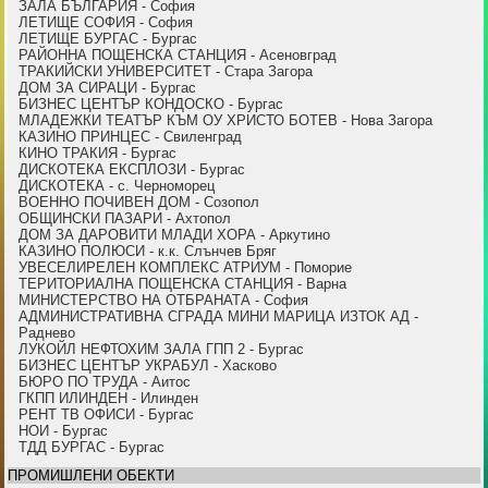
ЗАЛА БЪЛГАРИЯ - София
ЛЕТИЩЕ СОФИЯ - София
ЛЕТИЩЕ БУРГАС - Бургас
РАЙОННА ПОЩЕНСКА СТАНЦИЯ - Асеновград
ТРАКИЙСКИ УНИВЕРСИТЕТ - Стара Загора
ДОМ ЗА СИРАЦИ - Бургас
БИЗНЕС ЦЕНТЪР КОНДОСКО - Бургас
МЛАДЕЖКИ ТЕАТЪР КЪМ ОУ ХРИСТО БОТЕВ - Нова Загора
КАЗИНО ПРИНЦЕС - Свиленград
КИНО ТРАКИЯ - Бургас
ДИСКОТЕКА ЕКСПЛОЗИ - Бургас
ДИСКОТЕКА - с. Черноморец
ВОЕННО ПОЧИВЕН ДОМ - Созопол
ОБЩИНСКИ ПАЗАРИ - Ахтопол
ДОМ ЗА ДАРОВИТИ МЛАДИ ХОРА - Аркутино
КАЗИНО ПОЛЮСИ - к.к. Слънчев Бряг
УВЕСЕЛИРЕЛЕН КОМПЛЕКС АТРИУМ - Поморие
ТЕРИТОРИАЛНА ПОЩЕНСКА СТАНЦИЯ - Варна
МИНИСТЕРСТВО НА ОТБРАНАТА - София
АДМИНИСТРАТИВНА СГРАДА МИНИ МАРИЦА ИЗТОК АД -
Раднево
ЛУКОЙЛ НЕФТОХИМ ЗАЛА ГПП 2 - Бургас
БИЗНЕС ЦЕНТЪР УКРАБУЛ - Хасково
БЮРО ПО ТРУДА - Аитос
ГКПП ИЛИНДЕН - Илинден
РЕНТ ТВ ОФИСИ - Бургас
НОИ - Бургас
ТДД БУРГАС - Бургас
ПРОМИШЛЕНИ ОБЕКТИ