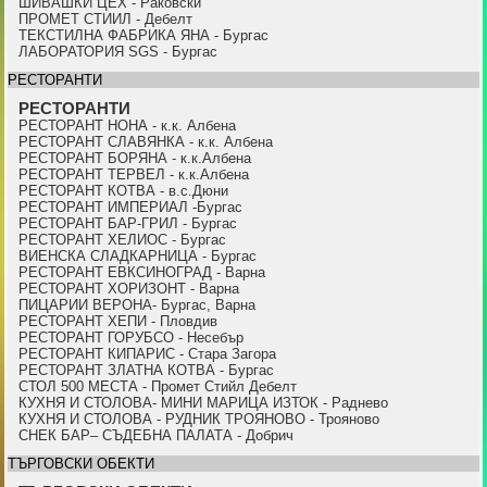
ШИВАШКИ ЦЕХ - Раковски
ПРОМЕТ СТИИЛ - Дебелт
ТЕКСТИЛНА ФАБРИКА ЯНА - Бургас
ЛАБОРАТОРИЯ SGS - Бургас
РЕСТОРАНТИ
РЕСТОРАНТИ
РЕСТОРАНТ НОНА - к.к. Албена
РЕСТОРАНТ СЛАВЯНКА - к.к. Албена
РЕСТОРАНТ БОРЯНА - к.к.Албена
РЕСТОРАНТ ТЕРВЕЛ - к.к.Албена
РЕСТОРАНТ КОТВА - в.с.Дюни
РЕСТОРАНТ ИМПЕРИАЛ -Бургас
РЕСТОРАНТ БАР-ГРИЛ - Бургас
РЕСТОРАНТ ХЕЛИОС - Бургас
ВИЕНСКА СЛАДКАРНИЦА - Бургас
РЕСТОРАНТ ЕВКСИНОГРАД - Варна
РЕСТОРАНТ ХОРИЗОНТ - Варна
ПИЦАРИИ ВЕРОНА- Бургас, Варна
РЕСТОРАНТ ХЕПИ - Пловдив
РЕСТОРАНТ ГОРУБСО - Несебър
РЕСТОРАНТ КИПАРИС - Стара Загора
РЕСТОРАНТ ЗЛАТНА КОТВА - Бургас
СТОЛ 500 МЕСТА - Промет Стийл Дебелт
КУХНЯ И СТОЛОВА- МИНИ МАРИЦА ИЗТОК - Раднево
КУХНЯ И СТОЛОВА - РУДНИК ТРОЯНОВО - Трояново
СНЕК БАР– СЪДЕБНА ПАЛАТА - Добрич
ТЪРГОВСКИ ОБЕКТИ