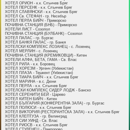
ХОТЕЛ ОРИОН - к.к. Слънчев Бряг
ХОТЕЛ ПЕРСЕНК - к.к. Слънчев Бряг
ХОТЕЛ СЛАВЯНСКИ - к.к. Слънчев Бряг
ХОТЕЛ Св. СТЕФАН - гр. Несебър
ХОТЕЛ ПЕРЛА БИЙЧ - Приморско
ПОЧИВНА СТАНЦИЯ (БНБ) - Приморско
ХОТЕЛИ ЛИСТ - Созопол
ПОЧИВНА СТАНЦИЯ (БУЛБАНК) - Созопол
ХОТЕЛ ПАЛАС - гр. Бургас
ХОТЕЛ БАНКЯ ПАЛАС - гр. Банкя
ХОТЕЛСКИ КОМПЛЕКС ЛОЗАНЕЦ - с. Лозенец
ХОТЕЛ МЕРЛИН - с. Лозенец
ПОЧИВНА СТАНЦИЯ (КРЕМИКОВЦИ) - Китен
ХОТЕЛИ АЛФА, БЕТА, ГАМА - Св. Влас
ХОТЕЛ РИЛА - к.к. Боровец
ХОТЕЛ ХОРЕЗМ - Ургенч (Узбекистан)
ХОТЕЛ ПЛАЗА - Тешкент (Узбекистан)
ХОТЕЛ ТИАРА БИЙЧ - к.к. Слънчев Бряг
ХОТЕЛ МАРИНА - в.с. Дюни
ХОТЕЛ ПЕРЛА - к.к. Слънчев Бряг
ХОТЕЛСКИ КОМПЛЕКС СИДЕР ЛОДЖ - Банско
ХОТЕЛ СЕРЕНИТИ БЕЙ - Царево
ХОТЕЛ КИТЕН БИЙЧ - Китен
ХОТЕЛ БЪЛГАРИЯ (КОНФЕРЕНТНА ЗАЛА) - гр. Бургас
ХОТЕЛ ПОЛЮСИ - к.к. Слънчев Бряг
ХОТЕЛ ВИКТОРИЯ (РЕСТОРАНТСКА ЗАЛА) - к.к. Слънчев Бряг
ХОТЕЛ КЛЕПТУЗА - гр. Велинград
ХОТЕЛ СИИ УИНД - Св. Влас
ХОТЕЛ РИОСВ - к.к. Слънчев Бряг
ХОТЕЛ СТУДЕНЕЦ - Пампорово