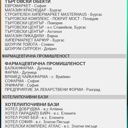
ТЪРГОВСКИ ОБЕКТИ
ЕВРОМАРКЕТ - София
МАГАЗИН КРАСНОДАР - Бургас
СТРОИТЕЛЕН ХИПЕРМАРКЕТ MASTERHAUS - Бургас
ТЪРГОВСКИ КОМПЛЕКС - ПОКРИТ МОСТ - Пловдив
ТЪРГОВСКИ ЦЕНТЪР - Поморие
ТЪРГОВСКИ ЦЕНТЪР - к-с Славейков, Бургас
ТЪРГОВСКИ ЦЕНТЪР - Ахтопол
МАГАЗИН ПИКАДИЛИ - Варна
ХИПЕРМАРКЕТ КАРФУР - Бургас
ШОУРУМ ТОЙОТА - Сливен
ШОУРУМ СИТРОЕН - Добрич
ФАРМАЦЕВТИЧНА ПРОМИШЛЕНОСТ
ФАРМАЦЕВТИЧНА ПРОМИШЛЕНОСТ
БАЛКАНФАРМА - Дупница
ФАРМА - Дупница
ВРАМЕД ЧАЙКАФАРМА - с. Врабево
СОФАРМА - София
УНИФАРМ - София
ПРЕДПРИЯТИЕ ЗА ЛЕКАРСТВЕНИ ФОРМИ - Разград
ХОТЕЛИ/ПОЧИВНИ БАЗИ
ХОТЕЛИ/ПОЧИВНИ БАЗИ
ХОТЕЛ ДОБРУДЖА - в.с Албена
ХОТЕЛ ПАРАДАЙЗ БИЙЧ - в.с. Елените
ХОТЕЛ РОЯЛ БЕЙ - в.с. Елените
ХОТЕЛ СОФИЯ - в.с. Златни Пясъци
ХОТЕЛСКИ КОМПЛЕКС АТЛАС - в.с. Златни пясъци