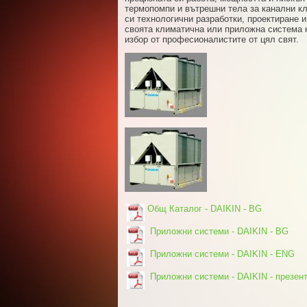
термопомпи и вътрешни тела за канални кл
си технологични разработки, проектиране и
своята климатична или приложна система к
избор от професионалистите от цял свят.
Общ Каталог - DAIKIN - BG
Приложни системи - DAIKIN - BG
Приложни системи - DAIKIN - ENG
Приложни системи - DAIKIN - презен