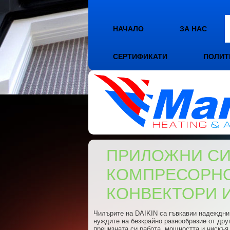
НАЧАЛО
ЗА НАС
СЕРТИФИКАТИ
ПОЛИТ
ПРИЛОЖНИ СИС
КОМПРЕСОРНО
КОНВЕКТОРИ И
Чилърите на DAIKIN са гъвкавии надеждни 
нуждите на безкрайно разнообразие от дру
прецизната си работа, мощността и нискъя