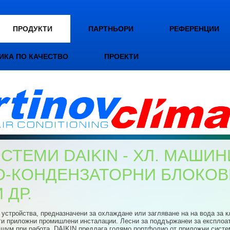
ПРОДУКТИ
ПАРТНЬОРИ
РЕФЕРЕНЦИИ
ИКА ПО КАЧЕСТВО
ПРОЕКТИ
ТЕМИ DAIKIN - ХЛ. МАШИН
-КОНДЕНЗАТОРНИ БЛОКОВЕ
 ДР.
устройства, предназначени за охлаждане или загляване на на вода за к
ги приложни промишлени инсталации. Лесни за поддържанеи за експлоат
 шум при работа. DAIKIN предлага голямо портфолио от приложни систе